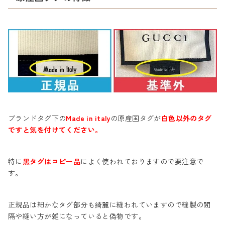
ブランドタグ下の
Made in italy
の原産国タグが
白色以外のタグ
ですと気を付けてください。
特に
黒タグはコピー品
によく使われておりますので要注意で
す。
正規品は細かなタグ部分も綺麗に縫われていますので縫製の間
隔や縫い方が雑になっていると偽物です。