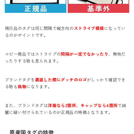
現行品のタグは同じ間隔で縦方向の
ストライプ模様
になってい
るのがポイントです。
コピー商品ではストライプの
間隔が一定でなかったり
、無地だ
ったりする物も見られます。
ブランドタグを
裏返した際にグッチのロゴ
がしっかり確認でき
る物も
偽物
になります。
また、ブランドタグは
洋服なら2箇所、キャップなら4箇所
で綺
麗に縫い付けられているのが正規品の特徴となります。
原産国タグの特徴