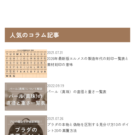
人気のコラム記事
2021.07.31
2026年最新版エルメスの製造年代の刻印一覧表と
素材刻印の意味
2022.09.19
パール（真珠）の直径と重さ一覧表
2021.07.26
プラダの本物と偽物を区別する見分け方10のポイ
ント20の真贋方法