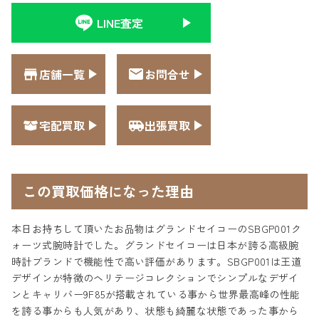
LINE査定
店舗一覧
お問合せ
宅配買取
出張買取
この買取価格になった理由
本日お持ちして頂いたお品物はグランドセイコーのSBGP001ク
ォーツ式腕時計でした。グランドセイコーは日本が誇る高級腕
時計ブランドで機能性で高い評価があります。SBGP001は王道
デザインが特徴のヘリテージコレクションでシンプルなデザイ
ンとキャリバー9F85が搭載されている事から世界最高峰の性能
を誇る事からも人気があり、状態も綺麗な状態であった事から