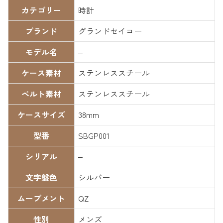
カテゴリー
時計
ブランド
グランドセイコー
モデル名
–
ケース素材
ステンレススチール
ベルト素材
ステンレススチール
ケースサイズ
38mm
型番
SBGP001
シリアル
–
文字盤色
シルバー
ムーブメント
QZ
性別
メンズ