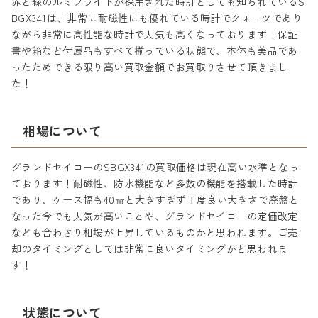
赤と緑のルミブライトが採用された時計としても知られているS
BGX341は、非常に耐磁性にも優れている時計でクォーツであり
ながら非常に高性能な時計で人気も高くなっております！保証
書や箱など付属品もすべて揃っている状態で、本体も美品であ
ったためできる限り高い買取金額でお買取りさせて頂きまし
た！
相場について
グランドセイコーのSBGX341の買取価格は現在高い水準となっ
ております！耐磁性、防水機能など多数の機能を搭載した時計
であり、ケース幅も40㎜と大きすぎず丁度良い大きさで廃盤と
なった今でも人気が高いことや、グランドセイコーの定価改定
なども合わさり相場が上昇しているものかと思われます。ご売
却のタイミングとしては非常に良いタイミングかと思われま
す！
状態について