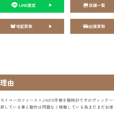
LINE査定
店舗一覧
宅配買取
出張買取
理由
セイコーのファーストJ14070手巻き腕時計ですがヴィンテ
上昇している事と動作は問題なく稼働している為まだまだお使