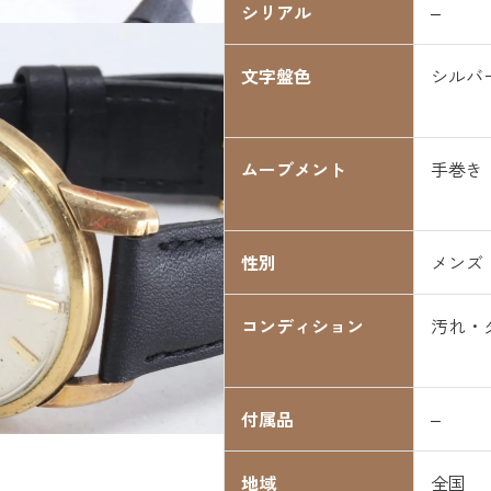
シリアル
–
文字盤色
シルバ
ムーブメント
手巻き
性別
メンズ
コンディション
汚れ・
付属品
–
地域
全国