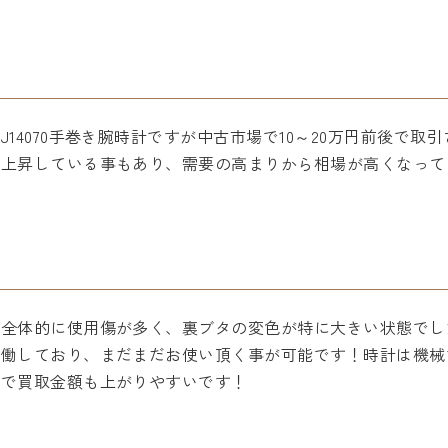
14070手巻き腕時計ですが中古市場で10～20万円前後で
ず上昇している事もあり、需要の高まりから相場が高くなって
が全体的に使用傷が多く、裏ブタの変色が特に大きい状態でし
稼働しており、まだまだお使い頂く事が可能です！時計は機械
却で買取金額も上がりやすいです！