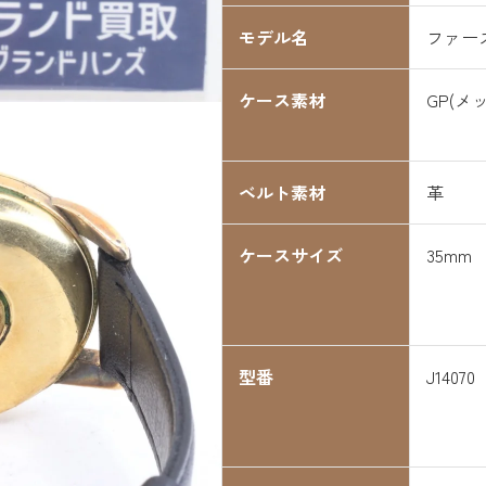
モデル名
ファー
ケース素材
GP(メ
ベルト素材
革
ケースサイズ
35mm
型番
J14070