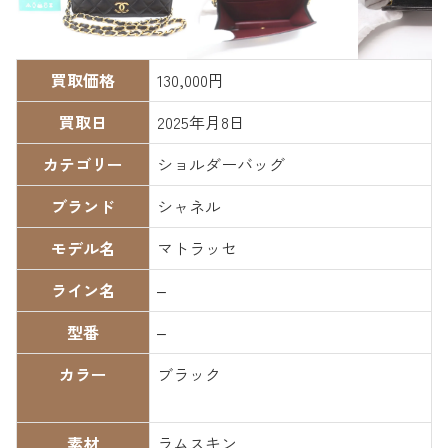
買取価格
130,000円
買取日
2025年月8日
カテゴリー
ショルダーバッグ
ブランド
シャネル
モデル名
マトラッセ
ライン名
–
型番
–
カラー
ブラック
素材
ラムスキン