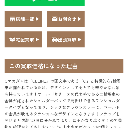
店舗一覧
お問合せ
宅配買取
出張買取
この買取価格になった理由
Cマカダムは「CELINE」の頭文字である「C」と特徴的な2輪馬
車が描かれているため、デザインとしてもとても華やかな印象
を持っています！オールドセリーヌの代表格である二輪馬車の
金具が施されたショルダーバッグで肩掛けできるワンショルダ
ータイプとなっており、シックなブラウンカラーに、ゴールド
の金具が映えるクラシカルなデザインとなります！フラップを
開けると内装は3層に分かれており、口もかなり広く開くので荷
物の確認がとてもしやすいです！小さめポケットが2個とファス