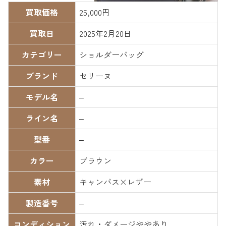
買取価格
25,000円
買取日
2025年2月20日
カテゴリー
ショルダーバッグ
ブランド
セリーヌ
モデル名
–
ライン名
–
型番
–
カラー
ブラウン
素材
キャンバス×レザー
製造番号
–
コンディション
汚れ・ダメージややあり