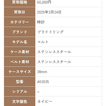
買取価格
60,000円
買取日
2025年3月24日
カテゴリー
時計
ブランド
ブライトリング
モデル名
コルト
ケース素材
ステンレススチール
ベルト素材
ステンレススチール
ケースサイズ
38mm
型番
A53035
シリアル
–
文字盤色
ネイビー