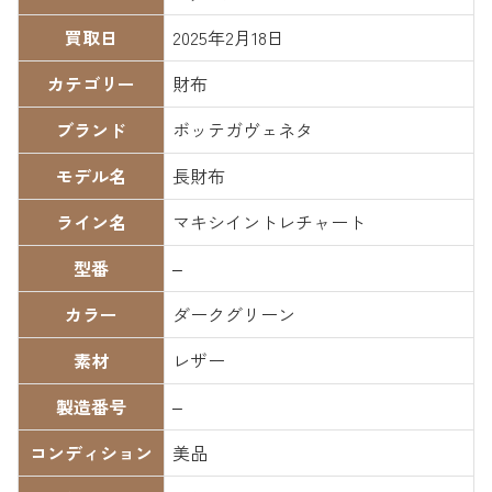
買取日
2025年2月18日
カテゴリー
財布
ブランド
ボッテガヴェネタ
モデル名
長財布
ライン名
マキシイントレチャート
型番
–
カラー
ダークグリーン
素材
レザー
製造番号
–
コンディション
美品