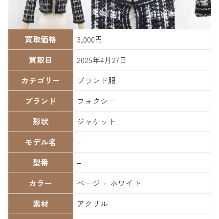
買取価格
3,000円
買取日
2025年4月27日
カテゴリー
ブランド服
ブランド
フォクシー
形状
ジャケット
モデル名
–
型番
–
カラー
ベージュ ホワイト
素材
アクリル