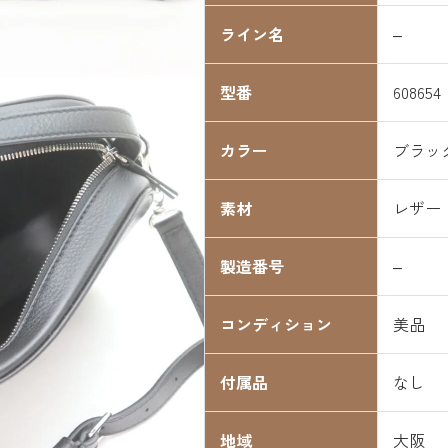
ライン名
–
型番
608654
カラー
ブラッ
素材
レザー
製造番号
–
コンディション
美品
付属品
なし
地域
大阪