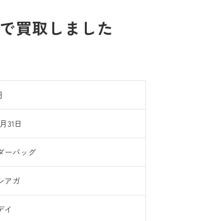
円で買取しました
円
1月31日
ダーバッグ
シアガ
デイ