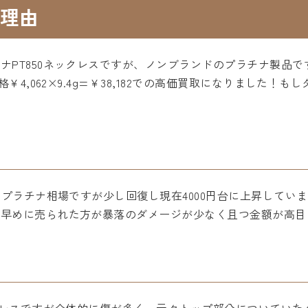
理由
ナPT850ネックレスですが、ノンブランドのプラチナ製品
格￥4,062×9.4g=￥38,182での高価買取になりました
たプラチナ相場ですが少し回復し現在4000円台に上昇して
お早めに売られた方が暴落のダメージが少なく且つ金額が高目