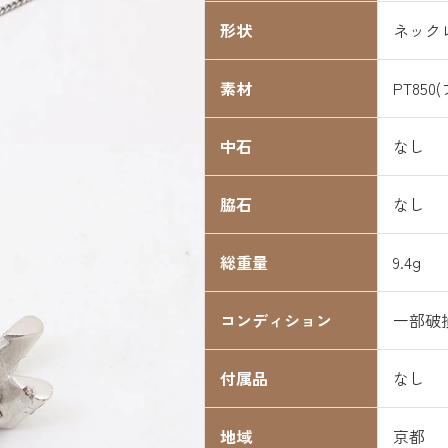
形状
ネック
素材
PT850
中石
なし
脇石
なし
総重量
9.4g
コンディション
一部破
付属品
なし
地域
京都