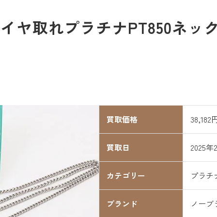
ヤ取れプラチナPT850ネックレ
買取価格
38,182
買取日
2025年
カテゴリー
プラチ
ブランド
ノーブ