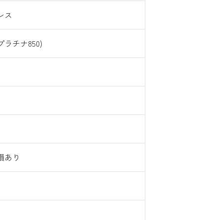
レス
(プラチナ850)
損あり