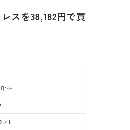
スを38,182円で買
円
2月19日
ナ
ランド