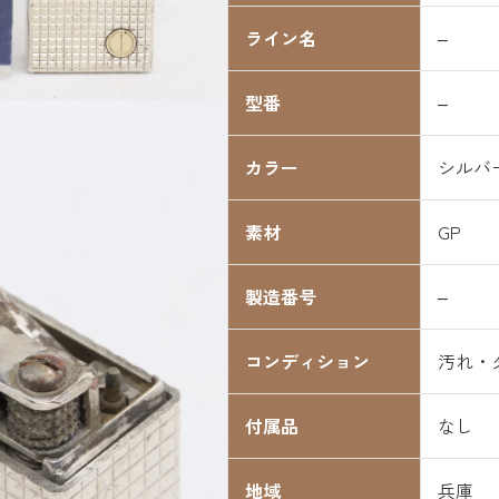
ライン名
–
型番
–
カラー
シルバ
素材
GP
製造番号
–
コンディション
汚れ・
付属品
なし
地域
兵庫