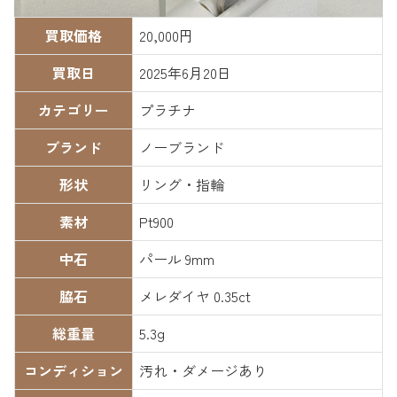
買取価格
20,000円
買取日
2025年6月20日
カテゴリー
プラチナ
ブランド
ノーブランド
形状
リング・指輪
素材
Pt900
中石
パール 9mm
脇石
メレダイヤ 0.35ct
総重量
5.3g
コンディション
汚れ・ダメージあり