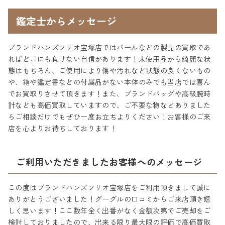
鑑定士からメッセージ
ブランドハンズソリオ宝塚店ではパールなどの製品の買取であ
ればどこにも負けない自信があります！未使用品から綺麗な状
態はもちろん、ご使用により傷や汚れなど状態の良くないもの
や、箱や鑑定書などの付属品がない本体のみでも当店では喜ん
でお買取りさせて頂きます！また、ブランドバッグや高級腕時
計なども高価買取していますので、ご不要な物などありました
らご相談だけでもぜひ一度お立ちよりください！お客様のご来
店を心よりお待ちしております！
ご利用いただきましたお客様へのメッセージ
この度はブランドハンズソリオ宝塚店をご利用頂きまして誠に
ありがとうございました！グーグルの口コミからご来店頂き嬉
しく思います！ここ数年全く出番がなく金額次第でご売却をご
検討しておりましたので、出来る限り最大限の評価で高価買取