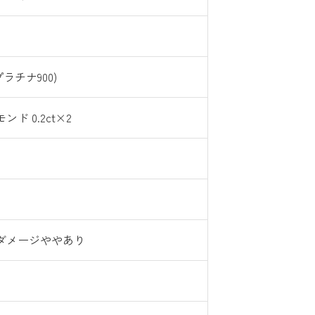
(プラチナ900)
ンド 0.2ct×2
ダメージややあり