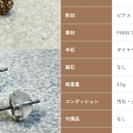
形状
ピアス
素材
Pt900
中石
ダイヤモ
脇石
なし
総重量
0.5g
コンディション
汚れ・
付属品
なし