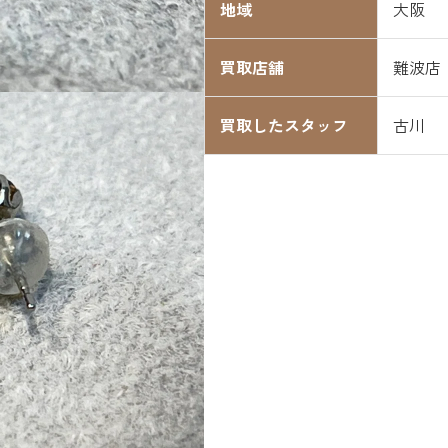
地域
大阪
買取店舗
難波店
買取したスタッフ
古川