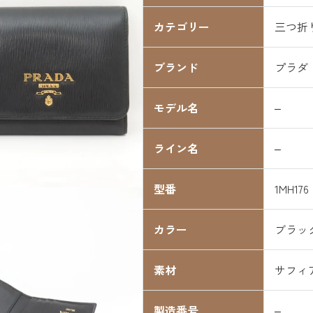
カテゴリー
三つ折
ブランド
プラダ
モデル名
–
ライン名
–
型番
1MH176
カラー
ブラッ
素材
サフィ
製造番号
–