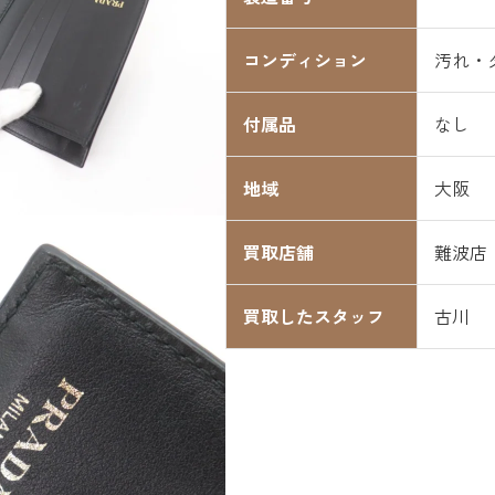
コンディション
汚れ・
付属品
なし
地域
大阪
買取店舗
難波店
買取したスタッフ
古川