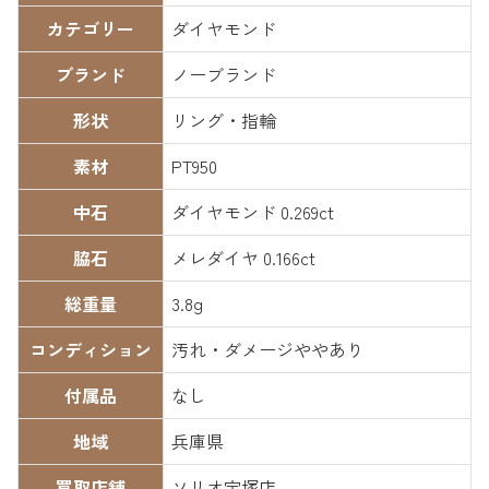
カテゴリー
ダイヤモンド
ブランド
ノーブランド
形状
リング・指輪
素材
PT950
中石
ダイヤモンド 0.269ct
脇石
メレダイヤ 0.166ct
総重量
3.8g
コンディション
汚れ・ダメージややあり
付属品
なし
地域
兵庫県
買取店舗
ソリオ宝塚店