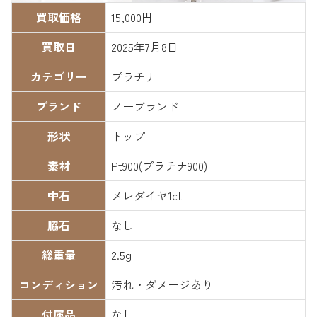
買取価格
15,000円
買取日
2025年7月8日
カテゴリー
プラチナ
ブランド
ノーブランド
形状
トップ
素材
Pt900(プラチナ900)
中石
メレダイヤ1ct
脇石
なし
総重量
2.5g
コンディション
汚れ・ダメージあり
付属品
なし