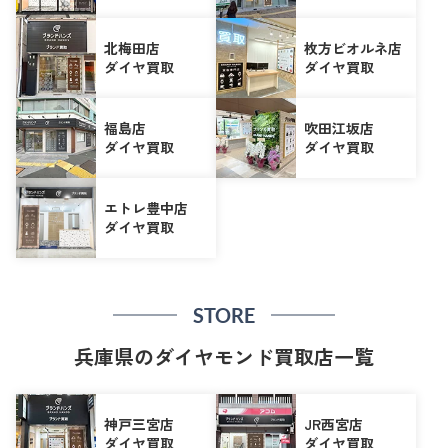
北梅田店
枚方ビオルネ店
ダイヤ買取
ダイヤ買取
福島店
吹田江坂店
ダイヤ買取
ダイヤ買取
エトレ豊中店
ダイヤ買取
STORE
兵庫県のダイヤモンド買取店一覧
神戸三宮店
JR西宮店
ダイヤ買取
ダイヤ買取