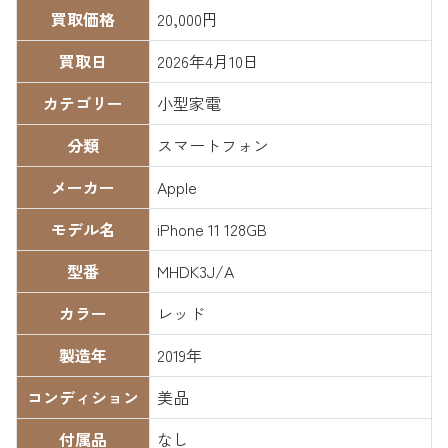
買取価格
20,000円
買取日
2026年4月10日
カテゴリー
小型家電
分類
スマートフォン
メーカー
Apple
モデル名
iPhone 11 128GB
型番
MHDK3J/A
カラー
レッド
製造年
2019年
コンディション
美品
付属品
なし