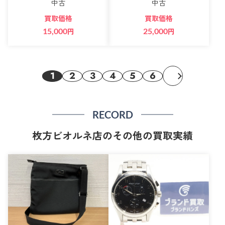
中古
中古
買取価格
買取価格
15,000
円
25,000
円
1
2
3
4
5
6
RECORD
枚方ビオルネ店のその他の買取実績