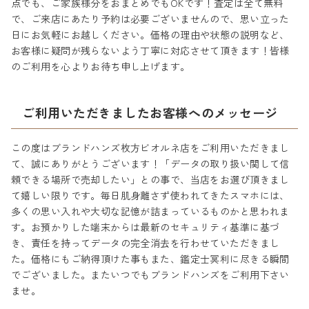
点でも、ご家族様分をおまとめでもOKです！査定は全て無料
で、ご来店にあたり予約は必要ございませんので、思い立った
日にお気軽にお越しください。価格の理由や状態の説明など、
お客様に疑問が残らないよう丁寧に対応させて頂きます！皆様
のご利用を心よりお待ち申し上げます。
ご利用いただきましたお客様へのメッセージ
この度はブランドハンズ枚方ビオルネ店をご利用いただきまし
て、誠にありがとうございます！「データの取り扱い関して信
頼できる場所で売却したい」との事で、当店をお選び頂きまし
て嬉しい限りです。毎日肌身離さず使われてきたスマホには、
多くの思い入れや大切な記憶が詰まっているものかと思われま
す。お預かりした端末からは最新のセキュリティ基準に基づ
き、責任を持ってデータの完全消去を行わせていただきまし
た。価格にもご納得頂けた事もまた、鑑定士冥利に尽きる瞬間
でございました。またいつでもブランドハンズをご利用下さい
ませ。