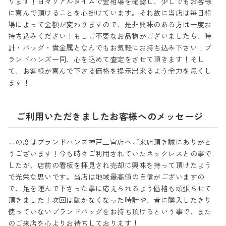
ります！日々リアルタイムで金相場を確認し、少しでもお客様
に喜んで頂けることを心掛けています。それ故に当店は毎日相
場によって金額が変わりますので、是非興味のある方は一度お
持ち込みください！もしご不要なお品物がございましたら、時
計・バッグ・貴金属となんでもお気軽にお持ち込み下さい！ブ
ランドハンズ一同、心を込めて査定をさせて頂きます！そし
て、お客様が喜んで下さる価格を提示出来るよう全力を尽くし
ます！
ご利用いただきましたお客様へのメッセージ
この度はブランドハンズ神戸三宮店へご来店頂き誠にありがと
うございます！今も時々ご利用されていたネックレスとの事で
したが、店前の看板を拝見され売却に興味を持って頂けたよう
で光栄な思いです。当店は地域最高値の自信がございますの
で、足を運んで下さった事に応えられるよう価格も頑張らせて
頂きました！次回は動かなくなった時計や、昔に購入したきり
使っていないブランドバッグをお持ち頂けるという事で、また
のご来店を心よりお待ちしております！