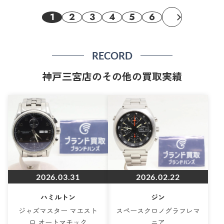
1
2
3
4
5
6
RECORD
神戸三宮店のその他の買取実績
2026.03.31
2026.02.22
ハミルトン
ジン
ジャズマスター マエスト
スペースクロノグラフレマ
ロ オートマチック
ニア