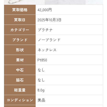
買取価格
42,000円
買取日
2025年10月3日
カテゴリー
プラチナ
ブランド
ノーブランド
形状
ネックレス
素材
Pt850
中石
なし
脇石
なし
総重量
8.0g
コンディション
美品