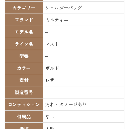
カテゴリー
ショルダーバッグ
ブランド
カルティエ
モデル名
–
ライン名
マスト
型番
–
カラー
ボルドー
素材
レザー
製造番号
–
コンディション
汚れ・ダメージあり
付属品
なし
地域
大阪