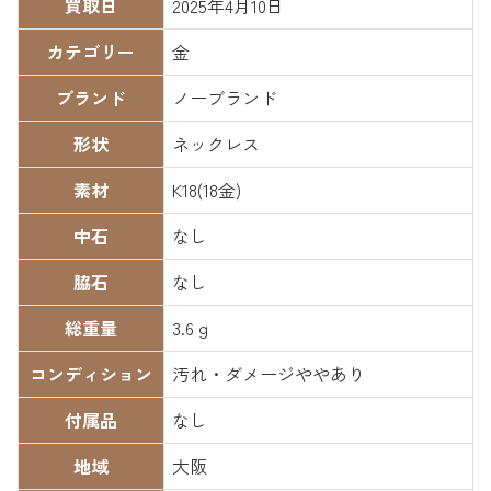
買取日
2025年4月10日
カテゴリー
金
ブランド
ノーブランド
形状
ネックレス
素材
K18(18金)
中石
なし
脇石
なし
総重量
3.6ｇ
コンディション
汚れ・ダメージややあり
付属品
なし
地域
大阪