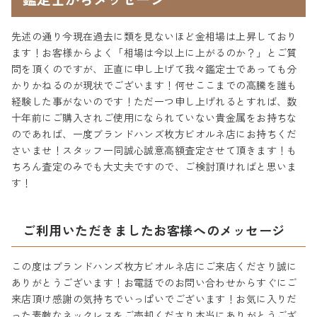
先述の通り今現在過去に類を見ないほど金相場は上昇しており
ます！お客様からよく「相場は今以上に上がるのか？」とご質
問を頂くのですが、正直に申し上げて我々鑑定士であっても分
かりかねるのが現状でございます！何せここまでの高騰を誰も
経験した事がないのです！ただ一つ申し上げれるとすれば、数
十年前にご購入されご使用になられていない貴金属をお持ちな
のであれば、一度ブランドハンズ枚方ビオルネ店にお持ちくだ
さいませ！スタッフ一同誠心誠意高額査定させて頂きます！も
ちろん査定のみでも大丈夫ですので、ご検討頂ければと思いま
す！
ご利用いただきましたお客様へのメッセージ
この度はブランドハンズ枚方ビオルネ店にご来店くださり誠に
ありがとうございます！お電話でのお問い合わせからすぐにご
来店頂け感謝の気持ちでいっぱいでございます！お気に入りだ
った素敵なネックレスをご売却くださり本当にありがとうござ