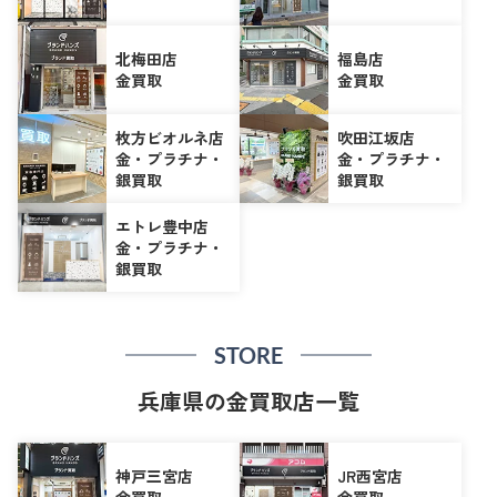
北梅田店
福島店
金買取
金買取
枚方ビオルネ店
吹田江坂店
金・プラチナ・
金・プラチナ・
銀買取
銀買取
エトレ豊中店
金・プラチナ・
銀買取
STORE
兵庫県の金買取店一覧
神戸三宮店
JR西宮店