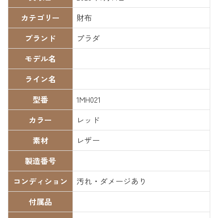
カテゴリー
財布
ブランド
プラダ
モデル名
ライン名
型番
1MH021
カラー
レッド
素材
レザー
製造番号
コンディション
汚れ・ダメージあり
付属品