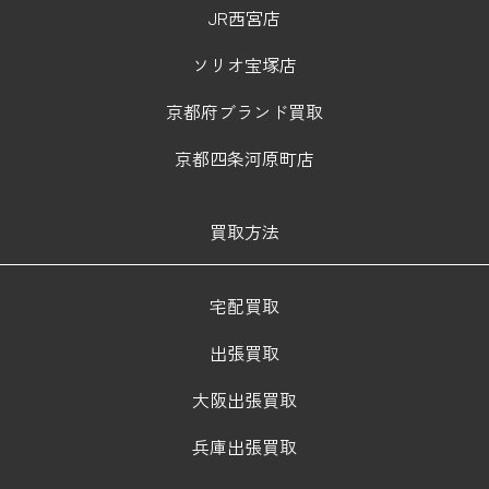
JR西宮店
ソリオ宝塚店
京都府ブランド買取
京都四条河原町店
買取方法
宅配買取
出張買取
大阪出張買取
兵庫出張買取