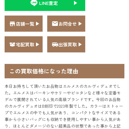
LINE査定
店舗一覧
お問合せ
宅配買取
出張買取
この買取価格になった理由
本日お持ちして頂いたお品物はエルメスのカルヴィデュオでし
た。エルメスはバーキンやケリーやピコタンなど様々な定番モ
デルで展開されている人気の高級ブランドです。今回のお品物
のカルヴィデュオはB刻印で2023年製でした。カラーはエトゥー
プでエルメスの中でも人気があり、コンパクトなサイズである
事から小さいバッグにも収納でき使用しやすい事から人気があ
り、ほとんどダメージのない超美品の状態であった事から上記