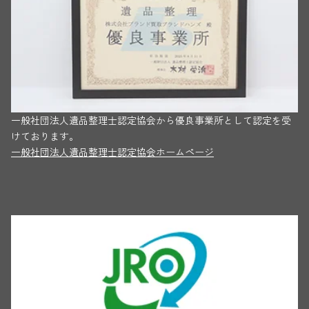
一般社団法人遺品整理士認定協会から優良事業所として認定を受
けております。
一般社団法人遺品整理士認定協会ホームページ