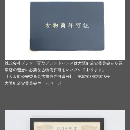
株式会社ブランド買取ブランドハンズは大阪府公安委員会から買
取店の運営に必要な古物商許可をいただいております。
【大阪府公安委員会古物商許可番号】 第62203R023815号
大阪府公安委員会ホームページ