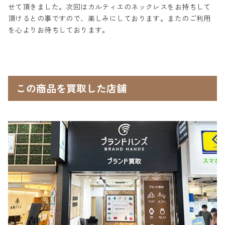
せて頂きました。次回はカルティエのネックレスをお持ちして
頂けるとの事ですので、楽しみにしております。またのご利用
を心よりお待ちしております。
この商品を買取した店舗