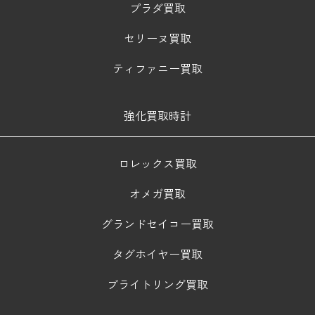
プラダ買取
セリーヌ買取
ティファニー買取
強化買取時計
ロレックス買取
オメガ買取
グランドセイコー買取
タグホイヤー買取
ブライトリング買取