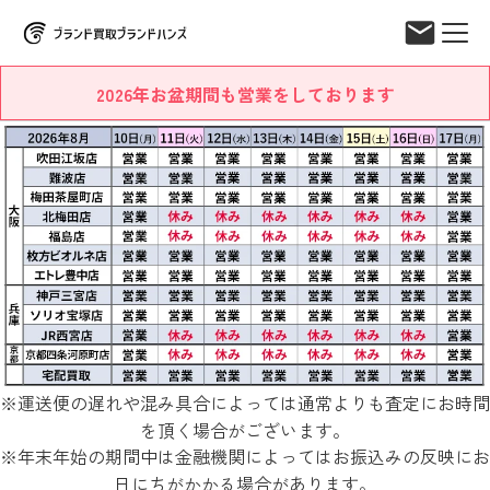
2026年お盆期間も営業をしております
※運送便の遅れや混み具合によっては通常よりも査定にお時間
を頂く場合がございます。
※年末年始の期間中は金融機関によってはお振込みの反映にお
日にちがかかる場合があります。