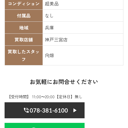
コンディション
超美品
付属品
なし
地域
兵庫
買取店舗
神戸三宮店
買取したスタッ
向畑
フ
お気軽にお問合せください
【受付時間】 11:00〜20:00【定休日】無し
078-381-6100