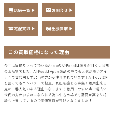
店舗一覧
お問合せ
宅配買取
出張買取
この買取価格になった理由
今回お買取りさせて頂いたAppleのAirPods4は傷みが目立つ状態
のお品物でした。AirPodsはApple製品の中でも人気が高いアイ
テムで世代問わず沢山の方から注目されています！AirPodsは何
と言ってもコンパクトで軽量、負担を感じる事無く着用出来る
点が一番人気のある理由になります！着用しやすい点で幅広い
世代の方がお求めになられる為に中古市場でも需要が高まり相
場も上昇しているので高価買取が可能となりました！