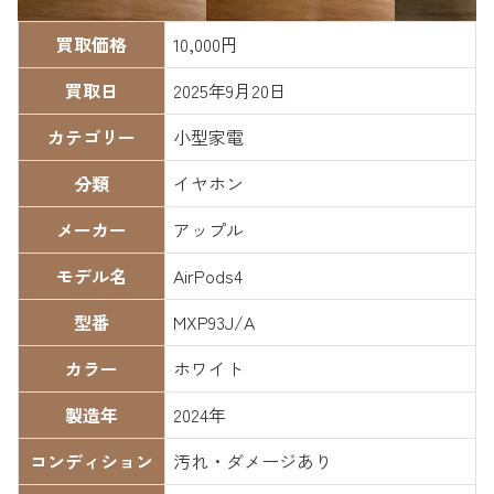
買取価格
10,000円
買取日
2025年9月20日
カテゴリー
小型家電
分類
イヤホン
メーカー
アップル
モデル名
AirPods4
型番
MXP93J/A
カラー
ホワイト
製造年
2024年
コンディション
汚れ・ダメージあり