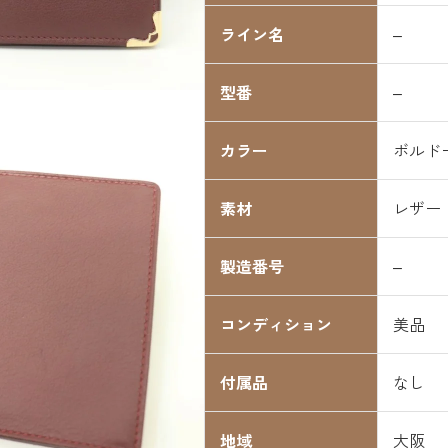
ライン名
–
型番
–
カラー
ボルド
素材
レザー
製造番号
–
コンディション
美品
付属品
なし
地域
大阪