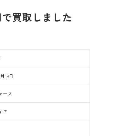
円で買取しました
円
9月19日
ケース
ィエ