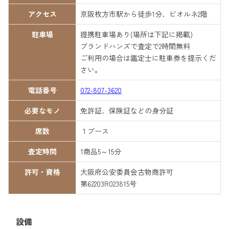
アクセス
京阪枚方市駅から徒歩1分、ビオルネ2階
駐車場
提携駐車場あり(場所は下記に掲載)
ブランドハンズで査定で2時間無料
ご利用の場合は鑑定士に駐車券を提示くだ
さい。
電話番号
072-807-3620
必要なモノ
免許証、保険証などの身分証
席数
１ブース
査定時間
1商品5～15分
許可・資格
大阪府公安委員会古物商許可
第62203R023815号
設備