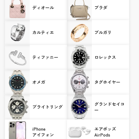
ディオール
プラダ
カルティエ
ブルガリ
ティファニー
ロレックス
オメガ
タグホイヤー
グランドセイコ
ブライトリング
ー
iPhone
エアポッズ
アイフォン
AirPods