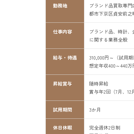
勤務地
ブランド品買取専門
都市下京区貞安前之
仕事内容
ブランド品、時計、
に関する業務全般
給与・待遇
310,000円～（試用期間
想定年収400～440万
昇給賞与
随時昇給
賞与年2回（7月、1
試用期間
3か月
休日休暇
完全週休2日制