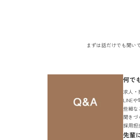
まずは話だけでも聞い
何で
求人・
LIN
些細な
聞きづ
採用担
先輩