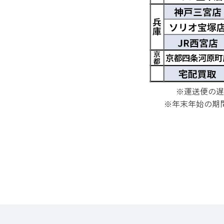
※運送便の遅
※年末年始の期