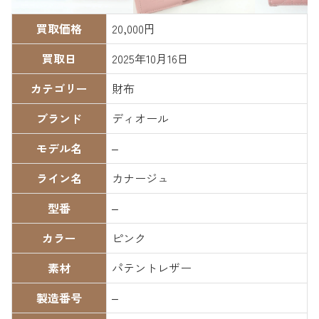
買取価格
20,000円
買取日
2025年10月16日
カテゴリー
財布
ブランド
ディオール
モデル名
–
ライン名
カナージュ
型番
–
カラー
ピンク
素材
パテントレザー
製造番号
–