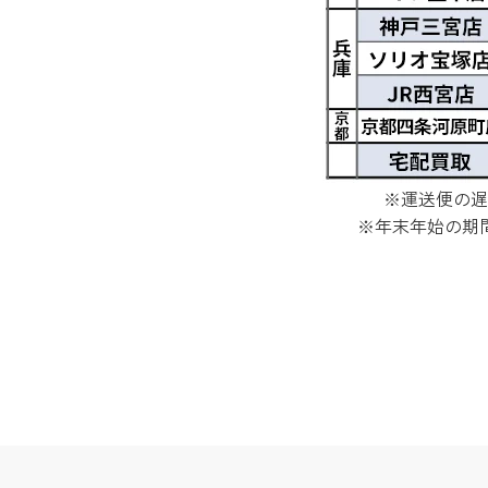
※運送便の遅
※年末年始の期