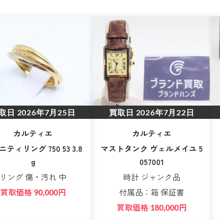
取日
2026年7月25日
買取日
2026年7月22日
カルティエ
カルティエ
ティリング 750 53 3.8
マストタンク ヴェルメイユ 5
g
057001
リング 傷・汚れ 中
時計 ジャンク品
買取価格
円
付属品：箱 保証書
90,000
買取価格
円
180,000