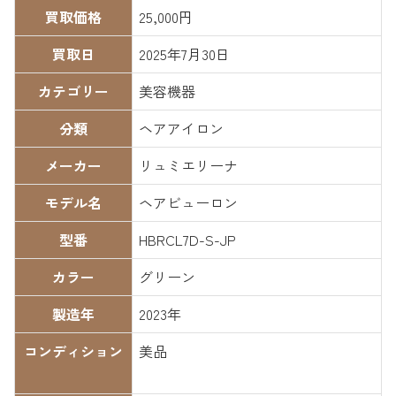
買取価格
25,000円
買取日
2025年7月30日
カテゴリー
美容機器
分類
ヘアアイロン
メーカー
リュミエリーナ
モデル名
ヘアビューロン
型番
HBRCL7D-S-JP
カラー
グリーン
製造年
2023年
コンディション
美品