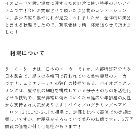
イスピードで設定温度に達するため非常に使い勝手のいいアイ
テムです！今回お買取させて頂いたお品物のコンディション
は、多少の擦り傷や汚れが見受けられましたが、全体的に美品
と言える状態でしたので、買取価格は精一杯頑張らせて頂きま
した！
相場について
リュミエリーナは、日本のメーカーですが、内部特許部分のみ
日本製造で、組立のみ韓国で行われている美容機器のメーカー
です！リュミエリーナ社の独自の技術である、バイオプログラ
ミングは、髪や肌の細胞を構成している分子そのものを活性化
させる技術で、髪が非常に傷みにいくため幅広い年齢層の女性
から支持され人気があります！バイオプログラミングヘアビュ
ーロンHBRCL7D-S-JPの相場は、定価と比べて高値での売却は
難しいですが、付属品がそろっていて美品の状態ですと、3万円
前後の価格が付く可能性があります！