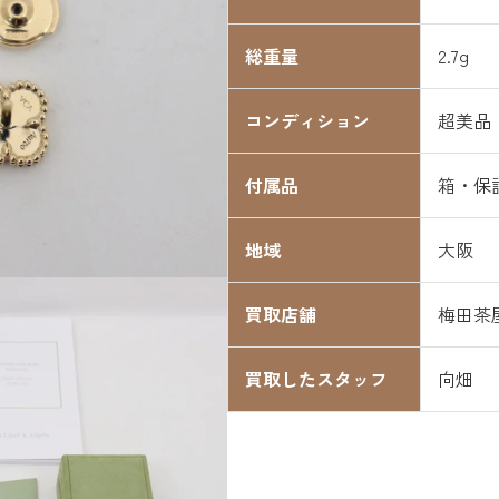
総重量
2.7g
コンディション
超美品
付属品
箱・保
地域
大阪
買取店舗
梅田茶
買取したスタッフ
向畑