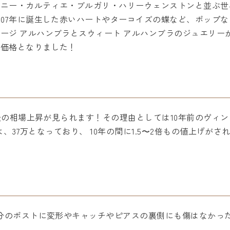
ニー・カルティエ・ブルガリ・ハリーウェンストンと並ぶ世
007年に誕生した赤いハートやターコイズの蝶など、ポップ
ージ アルハンブラとスウィート アルハンブラのジュエリー
取価格となりました！
前後の相場上昇が見られます！その理由としては10年前のヴィ
では、37万となっており、 10年の間に1.5〜2倍もの値上げ
部分のポストに変形やキャッチやピアスの裏側にも傷はなかっ