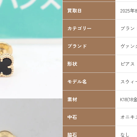
買取日
2025年
カテゴリー
ブラン
ブランド
ヴァン
形状
ピアス
モデル名
スウィ
素材
K18(18
中石
オニキ
脇石
なし