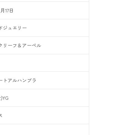
8月17日
ドジュエリー
クリーフ＆アーペル
ートアルハンブラ
金)YG
ス