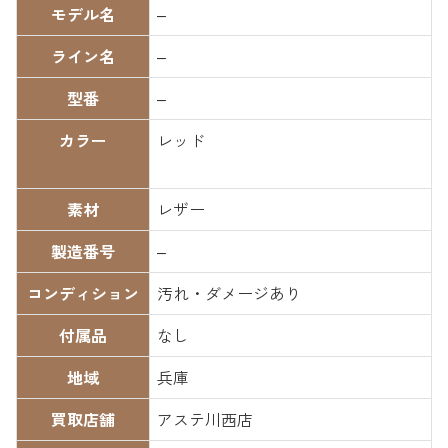
モデル名
–
ライン名
–
型番
–
カラー
レッド
素材
レザー
製造番号
–
コンディション
汚れ・ダメージあり
付属品
なし
地域
兵庫
買取店舗
アステ川西店