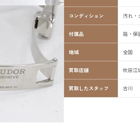
コンディション
汚れ・
付属品
箱・保
地域
全国
買取店舗
吹田江
買取したスタッフ
古川