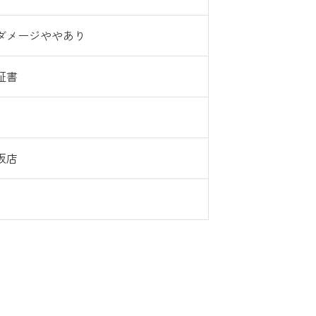
ダメージややあり
証書
坂店