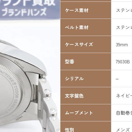
ケース素材
ステン
ベルト素材
ステン
ケースサイズ
39mm
型番
79030B
シリアル
–
文字盤色
ネイビ
ムーブメント
自動巻
性別
メンズ