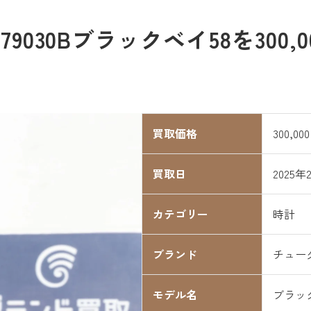
030Bブラックベイ58を300
買取価格
300,00
買取日
2025年
カテゴリー
時計
ブランド
チュー
モデル名
ブラッ