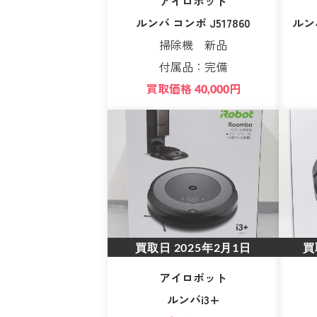
アイロボット
ルンバ コンボ J517860
ルン
掃除機 新品
付属品：完備
買取価格
円
40,000
買取日
2025年2月1日
買
アイロボット
ルンバi3+