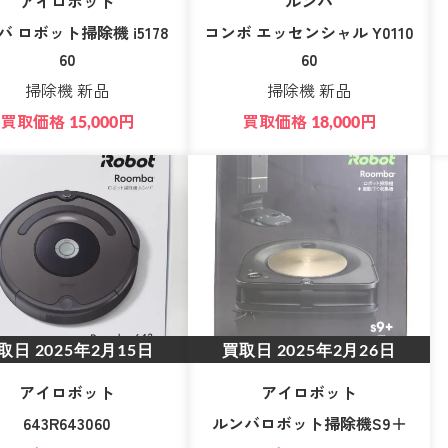
アイロボット
ルンバ
バ ロボット掃除機 i5178
コンボ エッセンシャル Y0110
60
60
掃除機 新品
掃除機 新品
買取価格
円
買取価格
円
15,000
18,000
取日
2025年2月15日
買取日
2025年2月26日
アイロボット
アイロボット
643R643060
ルンバロボット掃除機S9＋