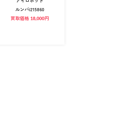
アイロボット
ルンバi215860
買取価格
円
18,000