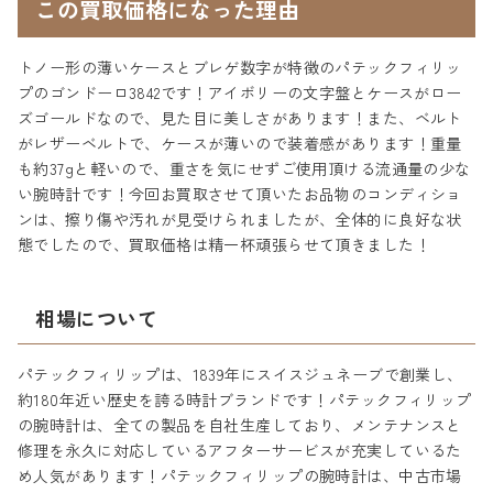
この買取価格になった理由
トノー形の薄いケースとブレゲ数字が特徴のパテックフィリッ
プのゴンドーロ3842です！アイボリーの文字盤とケースがロー
ズゴールドなので、見た目に美しさがあります！また、ベルト
がレザーベルトで、ケースが薄いので装着感があります！重量
も約37gと軽いので、重さを気にせずご使用頂ける流通量の少な
い腕時計です！今回お買取させて頂いたお品物のコンディショ
ンは、擦り傷や汚れが見受けられましたが、全体的に良好な状
態でしたので、買取価格は精一杯頑張らせて頂きました！
相場について
パテックフィリップは、1839年にスイスジュネーブで創業し、
約180年近い歴史を誇る時計ブランドです！パテックフィリップ
の腕時計は、全ての製品を自社生産しており、メンテナンスと
修理を永久に対応しているアフターサービスが充実しているた
め人気があります！パテックフィリップの腕時計は、中古市場