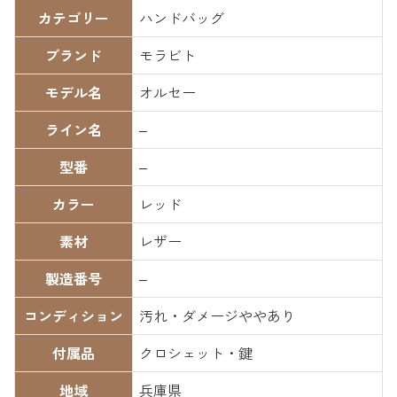
カテゴリー
ハンドバッグ
ブランド
モラビト
モデル名
オルセー
ライン名
–
型番
–
カラー
レッド
素材
レザー
製造番号
–
コンディション
汚れ・ダメージややあり
付属品
クロシェット・鍵
地域
兵庫県