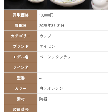
買取価格
10,000円
買取日
2025年3月31日
カテゴリー
カップ
ブランド
マイセン
モデル名
ベーシックフラワー
ライン名
–
型番
–
カラー
白×オレンジ
素材
陶器
製造番号
–