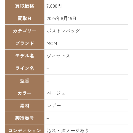
買取価格
7,000円
買取日
2025年8月16日
カテゴリー
ボストンバッグ
ブランド
MCM
モデル名
ヴィセトス
ライン名
–
型番
–
カラー
ベージュ
素材
レザー
製造番号
–
コンディション
汚れ・ダメージあり