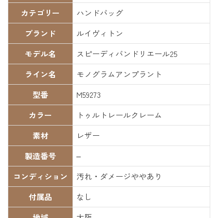
カテゴリー
ハンドバッグ
ブランド
ルイヴィトン
モデル名
スピーディバンドリエール25
ライン名
モノグラムアンプラント
型番
M59273
カラー
トゥルトレールクレーム
素材
レザー
製造番号
–
コンディション
汚れ・ダメージややあり
付属品
なし
地域
大阪