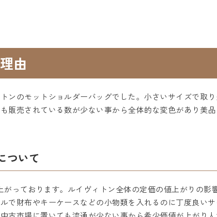
理由
ィトンのモットショルダーバッグでした。小さいサイズで取り
ても販売されている数が少ない事から全体的な変色があり美品
について
格は上がっております。ルイヴィトン全体の定価の値上がりの
デルで財布やキーケースなどの小物類を入れるのに丁度良いサ
と中古市場に置いても流通が少ない事から希少価値が上がり人