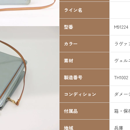
ライン名
型番
M91224
カラー
ラヴァ
素材
ヴェル
製造番号
TH1002
コンディション
ダメー
付属品
箱・保
地域
兵庫