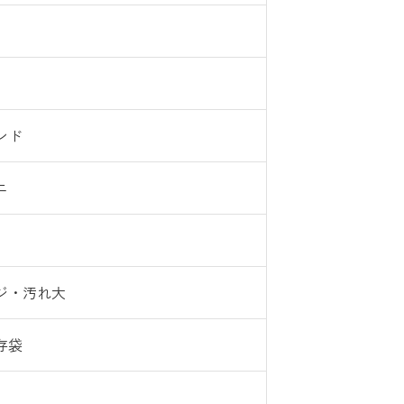
ンド
ニ
ジ・汚れ大
存袋