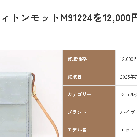
トンモットM91224を12,00
買取価格
12,000
買取日
2025年
カテゴリー
ショル
ブランド
ルイヴ
モデル名
モット