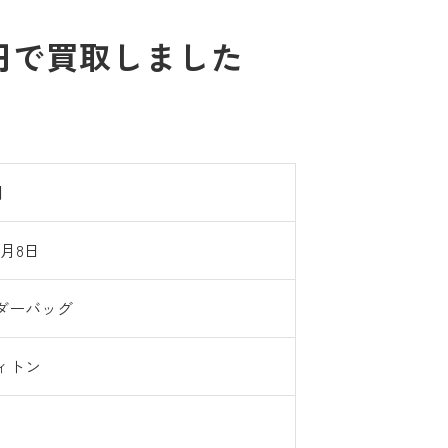
0円で買取しました
円
7月8日
ダーバッグ
ィトン