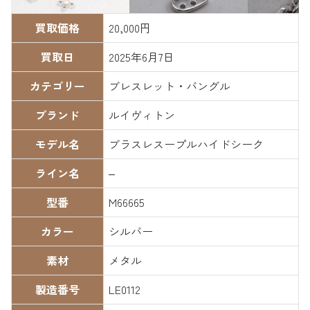
買取価格
20,000円
買取日
2025年6月7日
カテゴリー
ブレスレット・バングル
ブランド
ルイヴィトン
モデル名
ブラスレスープルハイドシーク
ライン名
–
型番
M66665
カラー
シルバー
素材
メタル
製造番号
LE0112