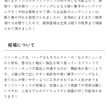
頂けます！ショルダーストラップの付け外しも可能なので、肩
掛け・斜め掛け・ハンドバッグにもなる使い勝手のいいアイテ
ムです！今回お買取させて頂いたお品物のコンディションは、
擦り傷や汚れが見受けられましたが、全体的にまだまだご使用
頂ける状態でしたので、買取価格は出来る限りの限界まで頑張
らせて頂きました！
相場について
ジミーチュウは、バッグはもちろんスニーカーなどのシューズ
から財布、香水など幅広い製品を取り扱っているブランドで
す！ジミーチュウの製品に共通するのが、機能性が高いことで
す。小銭が取り出しやすい長財布や使い勝手いいバッグなど、
全ての人が使いやすいように工夫がされており人気がありま
す！ジミーチュウの相場は、定価と比べて高値での売却は難し
いですが、人気モデルのアイテムですと高値が付く可能性があ
ります！