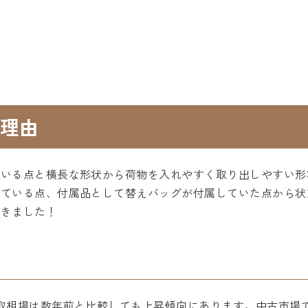
理由
ている点と横長な形状から荷物を入れやすく取り出しやすい形
っている点、付属品として替えバッグが付属していた点から状
頂きました！
取相場は数年前と比較しても上昇傾向にあります。中古市場