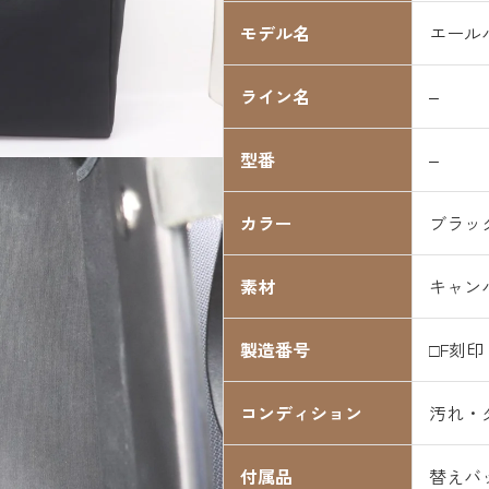
モデル名
エール
ライン名
–
型番
–
カラー
ブラッ
素材
キャン
製造番号
□F刻印
コンディション
汚れ・
付属品
替えバ