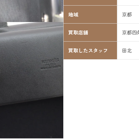
地域
京都
買取店舗
京都四
買取したスタッフ
田北