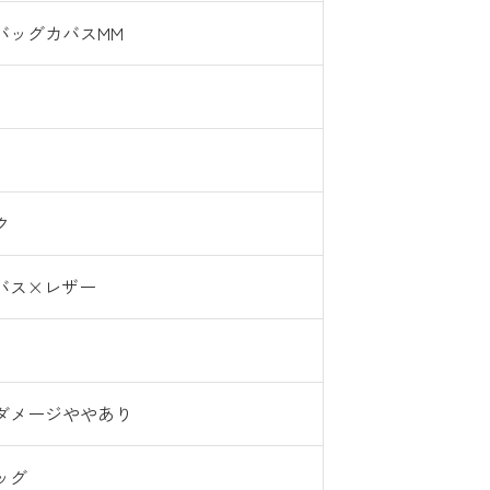
バッグカバスMM
ク
バス×レザー
ダメージややあり
ッグ