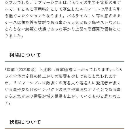
シブルでした。サブマーシブルはパネライの中でも定番のモデ
ルで、もともと軍用時計として誕生したルミノールの歴史を引
き継ぐコレクションとなります。パネライらしい存在感のある
ケースは視認性も抜群である事から人気があり傷やスレなどほ
とんどない綺麗な状態であった事から上記の高価買取価格とな
りました。
相場について
3年前（2021年頃）と比較し買取価格は上がっております。パネ
ライ全体の定価の値上がりの影響も少しはあると思われます
が、サブマーシブルは数多くの有名人や著名人に愛用者が多く
いる事や見た目のインパクトの強さや重厚なデザインである事
から人気があり需要が増え相場も上がっているものと思われま
す。
状態について