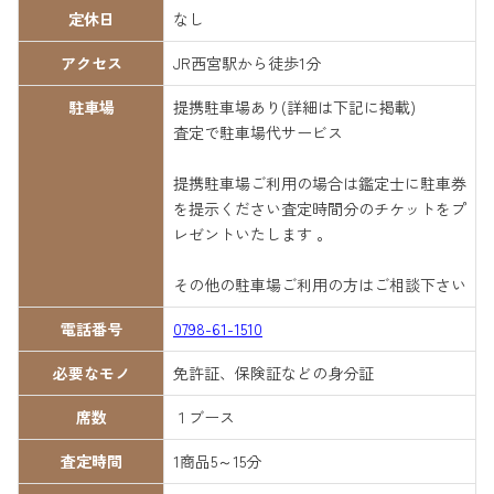
定休日
なし
アクセス
JR西宮駅から徒歩1分
駐車場
提携駐車場あり(詳細は下記に掲載)
査定で駐車場代サービス
提携駐車場ご利用の場合は鑑定士に駐車券
を提示ください査定時間分のチケットをプ
レゼントいたします 。
その他の駐車場ご利用の方はご相談下さい
電話番号
0798-61-1510
必要なモノ
免許証、保険証などの身分証
席数
１ブース
査定時間
1商品5～15分