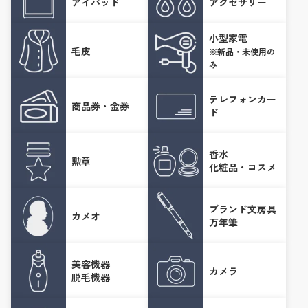
アイパッド
アクセサリー
小型家電
毛皮
※新品・未使用の
み
テレフォンカー
商品券・金券
ド
香水
勲章
化粧品・コスメ
ブランド文房具
カメオ
万年筆
美容機器
カメラ
脱毛機器