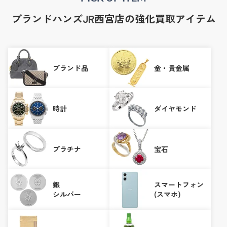
ブランドハンズJR西宮店の強化買取アイテム
ブランド品
金・貴金属
時計
ダイヤモンド
プラチナ
宝石
銀
スマートフォン
シルバー
(スマホ)