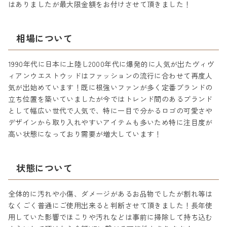
はありましたが最大限金額をお付けさせて頂きました！
相場について
1990年代に日本に上陸し2000年代に爆発的に人気が出たヴィヴ
ィアンウエストウッドはファッションの流行に合わせて再度人
気が出始めています！既に根強いファンが多く定番ブランドの
立ち位置を築いていましたが今ではトレンド間のあるブランド
として幅広い世代で人気で、特に一目で分かるロゴの可愛さや
デザインから取り入れやすいアイテムも多いため特に注目度が
高い状態になっており需要が増大しています！
状態について
全体的に汚れや小傷、ダメージがあるお品物でしたが割れ等は
なくごく普通にご使用出来ると判断させて頂きました！長年使
用していた影響でほこりや汚れなどは事前に掃除して持ち込む