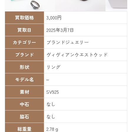
買取価格
3,000円
買取日
2025年3月7日
カテゴリー
ブランドジュエリー
ブランド
ヴィヴィアンウエストウッド
形状
リング
モデル名
–
素材
SV925
中石
なし
脇石
なし
総重量
2.78ｇ