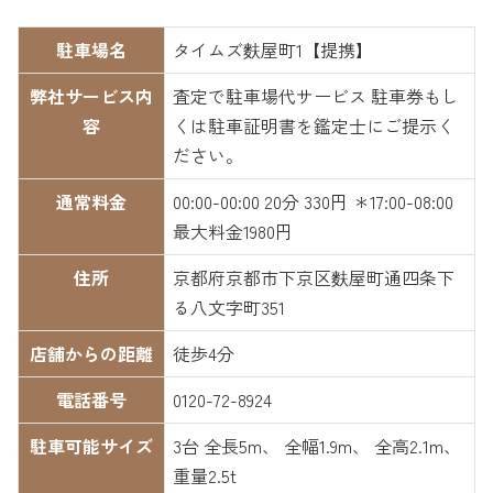
駐車場名
タイムズ麩屋町1【提携】
弊社サービス内
査定で駐車場代サービス 駐車券もし
容
くは駐車証明書を鑑定士にご提示く
ださい。
通常料金
00:00-00:00 20分 330円 ＊17:00-08:00
最大料金1980円
住所
京都府京都市下京区麩屋町通四条下
る八文字町351
店舗からの距離
徒歩4分
電話番号
0120-72-8924
駐車可能サイズ
3台 全長5m、 全幅1.9m、 全高2.1m、
重量2.5t