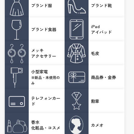
ブランド服
ブランド靴
iPad
ブランド食器
アイパッド
メッキ
毛皮
アクセサリー
小型家電
商品券・金券
※新品・未使用の
み
テレフォンカー
勲章
ド
香水
カメオ
化粧品・コスメ