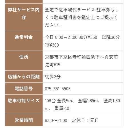
弊社サービス内
査定で駐車場代サービス 駐車券もし
容
くは駐車証明書を鑑定士にご提示く
ださい。
通常料金
全日 8:00～21:00 30分¥350 以降30分
毎¥300
住所
京都市下京区寺町通四条下ル貞安前
之町615
店舗からの距離
徒歩3分
電話番号
075-351-5903
駐車可能サイズ
108台 全長5m、 全幅1.89m、 全高1.80
m、 重量2.0t
営業時間
8:00〜21:00 定休日：元日