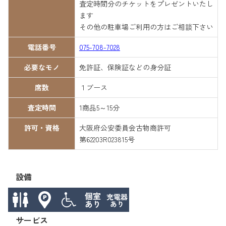
査定時間分のチケットをプレゼントいたし
ます
その他の駐車場ご利用の方はご相談下さい
電話番号
075-708-7028
必要なモノ
免許証、保険証などの身分証
席数
１ブース
査定時間
1商品5～15分
許可・資格
大阪府公安委員会古物商許可
第62203R023815号
設備
サービス