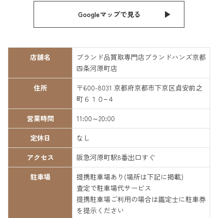
Googleマップで見る
店舗名
ブランド品買取専門店ブランドハンズ京都
四条河原町店
住所
〒600-8031 京都府京都市下京区貞安前之
町６１０−４
営業時間
11:00～20:00
定休日
なし
アクセス
阪急河原町駅8番出口すぐ
駐車場
提携駐車場あり(場所は下記に掲載)
査定で駐車場代サービス
提携駐車場ご利用の場合は鑑定士に駐車券
を提示ください