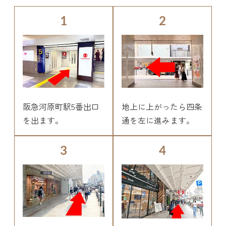
1
2
阪急河原町駅5番出口
地上に上がったら四条
を出ます。
通を左に進みます。
3
4