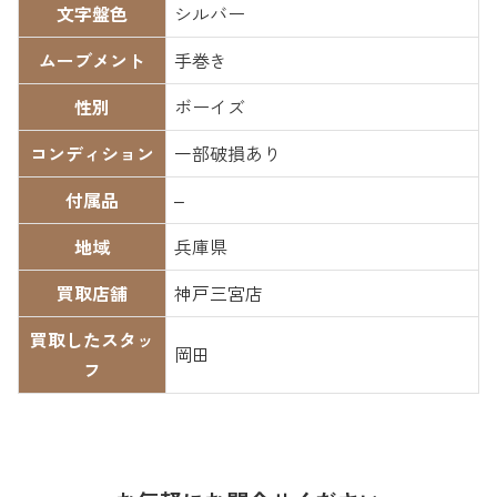
文字盤色
シルバー
ムーブメント
手巻き
性別
ボーイズ
コンディション
一部破損あり
付属品
–
地域
兵庫県
買取店舗
神戸三宮店
買取したスタッ
岡田
フ