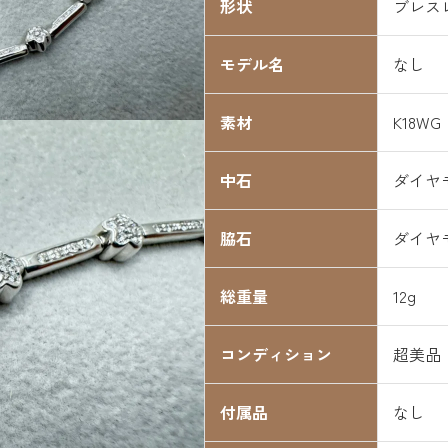
形状
ブレス
モデル名
なし
素材
K18WG
中石
ダイヤ
脇石
ダイヤ
総重量
12g
コンディション
超美品
付属品
なし