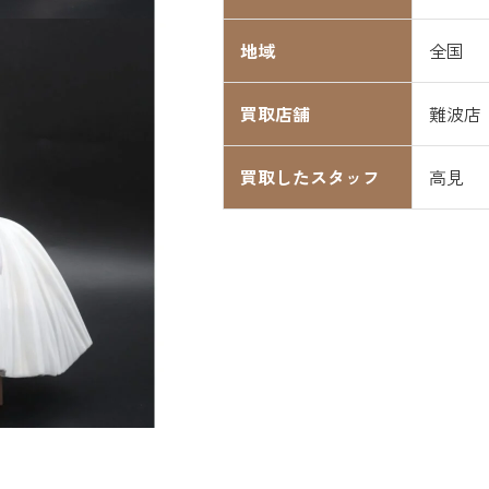
地域
全国
買取店舗
難波店
買取したスタッフ
高見