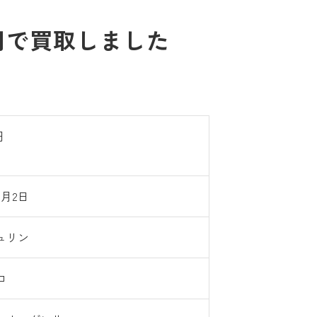
0円で買取しました
円
3月2日
ュリン
ロ