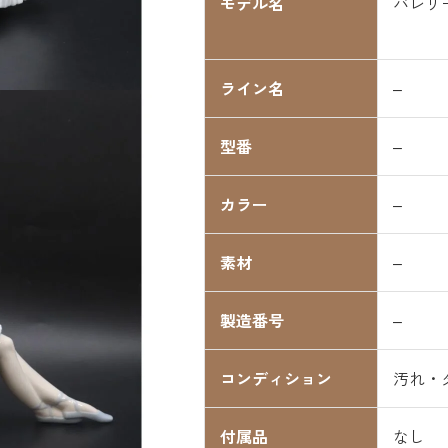
モデル名
バレリ
ライン名
–
型番
–
カラー
–
素材
–
製造番号
–
コンディション
汚れ・
付属品
なし